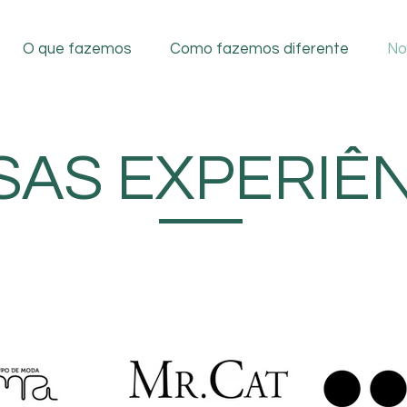
O que fazemos
Como fazemos diferente
No
AS EXPERIÊ